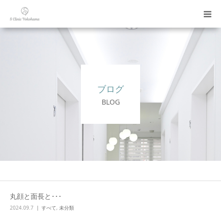
診療科目
初めての方へ
ブログ
料金表
BLOG
ご案内
お問い合わせ
LINE予約
丸顔と面長と･･･
2024.09.7
すべて
,
未分類
WEB予約