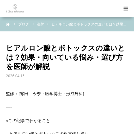
ーム
ブログ
注射
ヒアルロン酸とボトックスの違いとは？効果…
診療科目
初めての方へ
ヒアルロン酸とボトックスの違いと
は？効果・向いている悩み・選び方
料金表
を医師が解説
2026.04.15
ご案内
監修：[篠田 令奈・医学博士・形成外科]
お問い合わせ
—–
LINE予約
⭐︎この記事でわかること
WEB予約
– ヒアルロン酸とボトックスの根本的な違い