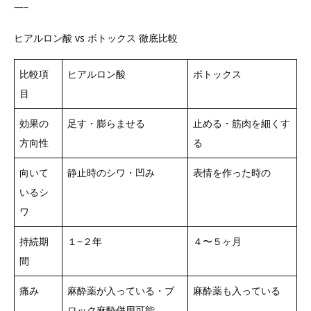
—–
ヒアルロン酸 vs ボトックス 徹底比較
比較項
ヒアルロン酸
ボトックス
目
効果の
足す・膨らませる
止める・筋肉を細くす
方向性
る
向いて
静止時のシワ・凹み
表情を作った時の
いるシ
ワ
持続期
１~２年
４〜５ヶ月
間
痛み
麻酔薬が入っている・ブ
麻酔薬も入っている
ロック麻酔併用可能