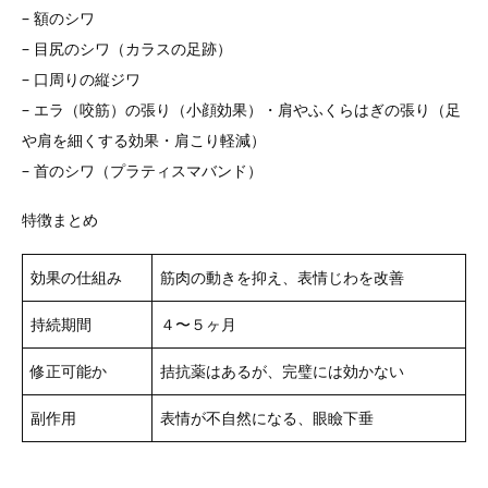
– 額のシワ
– 目尻のシワ（カラスの足跡）
– 口周りの縦ジワ
– エラ（咬筋）の張り（小顔効果）・肩やふくらはぎの張り（足
や肩を細くする効果・肩こり軽減）
– 首のシワ（プラティスマバンド）
特徴まとめ
効果の仕組み
筋肉の動きを抑え、表情じわを改善
持続期間
４〜５ヶ月
修正可能か
拮抗薬はあるが、完璧には効かない
副作用
表情が不自然になる、眼瞼下垂