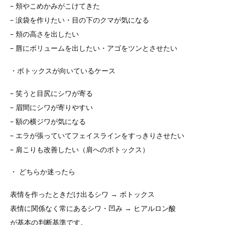
– 頬やこめかみがこけてきた
– 涙袋を作りたい・目の下のクマが気になる
– 頬の高さを出したい
– 唇にボリュームを出したい・アゴをツンとさせたい
・ボトックスが向いているケース
– 笑うと目尻にシワが寄る
– 眉間にシワが寄りやすい
– 額の横ジワが気になる
– エラが張っていてフェイスラインをすっきりさせたい
– 肩こりも改善したい（肩へのボトックス）
・ どちらか迷ったら
表情を作ったときだけ出るシワ → ボトックス
表情に関係なく常にあるシワ・凹み → ヒアルロン酸
が基本の判断基準です。