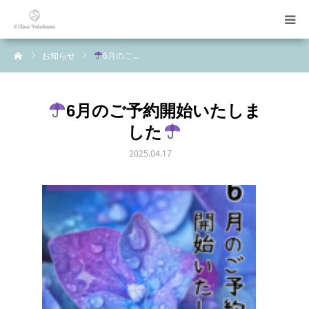
ーム
お知らせ
6月のご…
診療科目
初めての方へ
6月のご予約開始いたしま
した
料金表
2025.04.17
ご案内
お問い合わせ
LINE予約
WEB予約