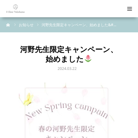
ーム
お知らせ
河野先生限定キャンペーン、始めました&#…
診療科目
初めての方へ
河野先生限定キャンペーン、
始めました
料金表
2024.03.22
ご案内
お問い合わせ
LINE予約
WEB予約