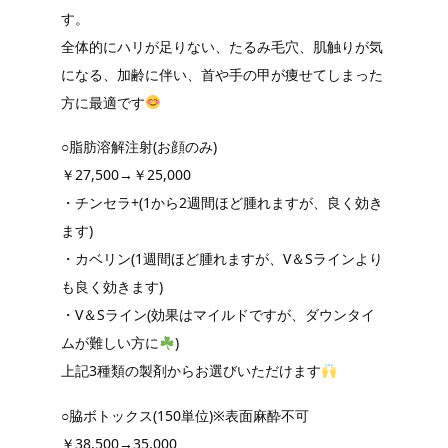
す。
全体的にハリが足りない、たるみ毛穴、肌触りが気
になる、加齢に伴い、首や手の甲が痩せてしまった
方に最適です
○脂肪溶解注射(お顔のみ)
￥27,500→￥25,000
・チンセラ+(1から2週間ほど腫れますが、良く効き
ます)
・カベリン(1週間ほど腫れますが、V＆Sラインより
も良く効きます)
・V＆Sライン(効果はマイルドですが、ダウンタイ
ムが難しい方に
)
上記3種類の製剤からお選びいただけます
○脇ボトックス(150単位)※表面麻酔不可
￥38,500→35,000